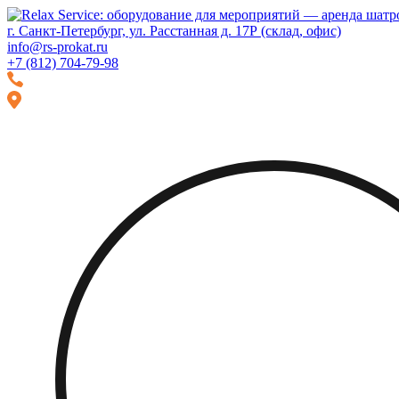
Перейти
Перейти
к
к
г. Санкт-Петербург, ул. Расстанная д. 17Р (склад, офис)
навигации
содержимому
info@rs-prokat.ru
+7 (812) 704-79-98