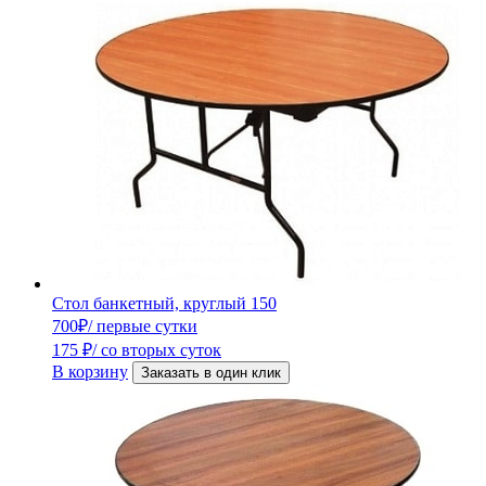
Стол банкетный, круглый 150
700
₽
/ первые сутки
175
₽
/ со вторых суток
В корзину
Заказать в один клик