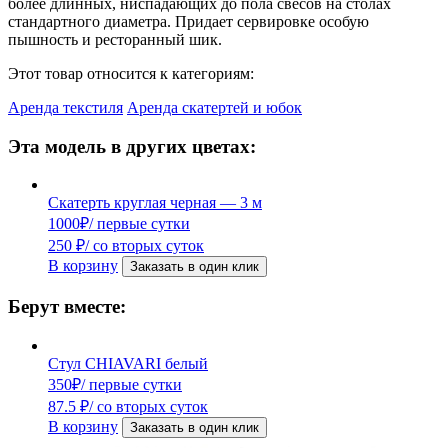
более длинных, ниспадающих до пола свесов на столах
стандартного диаметра. Придает сервировке особую
пышность и ресторанный шик.
Этот товар относится к категориям:
Аренда текстиля
Аренда скатертей и юбок
Эта модель в других цветах:
Скатерть круглая черная — 3 м
1000
₽
/ первые сутки
250
₽
/ со вторых суток
В корзину
Заказать в один клик
Берут вместе:
Стул CHIAVARI белый
350
₽
/ первые сутки
87.5
₽
/ со вторых суток
В корзину
Заказать в один клик