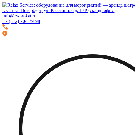
Перейти
Перейти
к
к
г. Санкт-Петербург, ул. Расстанная д. 17Р (склад, офис)
навигации
содержимому
info@rs-prokat.ru
+7 (812) 704-79-98