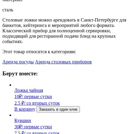
сталь
Столовые
ложки
можно
арендовать
в
Санкт-
Петербурге
для
банкетов,
кейтеринга
и
мероприятий
любого
формата.
Классический
прибор
для
полноценной
сервировки,
подходящий
для
ресторанной
подачи
блюд
на
крупных
событиях.
Этот товар относится к категориям:
Аренда посуды
Аренда столовых приборов
Берут вместе:
Ложка чайная
10
₽
/ первые сутки
2.5
₽
/ со вторых суток
В корзину
Заказать в один клик
Кувшин
30
₽
/ первые сутки
7.5
₽
/ со вторых суток