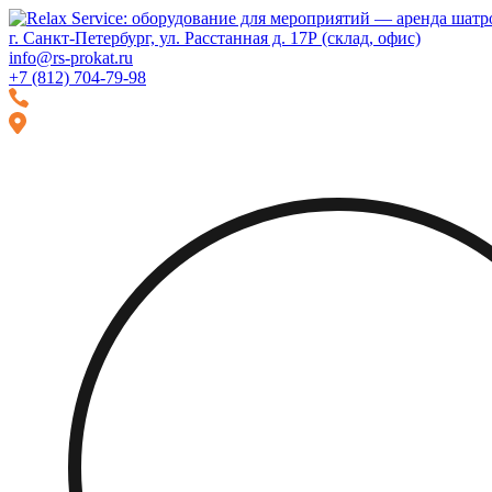
Перейти
Перейти
к
к
г. Санкт-Петербург, ул. Расстанная д. 17Р (склад, офис)
навигации
содержимому
info@rs-prokat.ru
+7 (812) 704-79-98