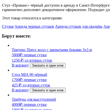
Стул «Прованс» чёрный доступен в аренду в Санкт-Петербурге
гармонично дополняет декоративное оформление. Подходит дл
Этот товар относится к категориям:
Стулья
Аренда черных стульев
Аренда стульев для свадьбы
Аре
Берут вместе:
Тритикс Пресс волл с закрытыми боками 3х3 м
5000
₽
/ первые сутки
1250
₽
/ со вторых суток
В корзину
Заказать в один клик
Стол MIA 90 чёрный
1700
₽
/ первые сутки
425
₽
/ со вторых суток
В корзину
Заказать в один клик
Трибуна для выступлений
4000
₽
/ первые сутки
1000
₽
/ со вторых суток