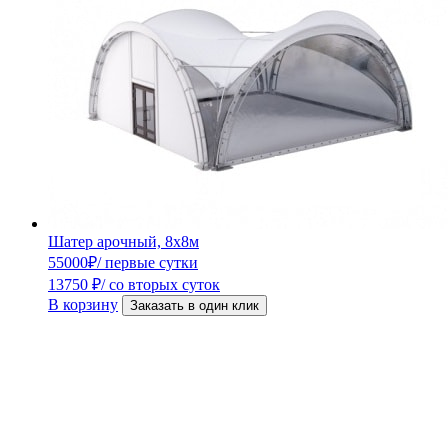
Шатер арочный, 8х8м
55000
₽
/ первые сутки
13750
₽
/ со вторых суток
В корзину
Заказать в один клик