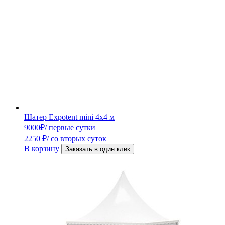
Шатер Expotent mini 4х4 м
9000
₽
/ первые сутки
2250
₽
/ со вторых суток
В корзину
Заказать в один клик