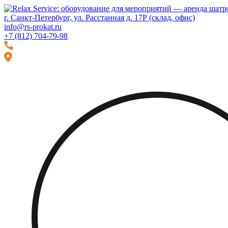
Перейти
Перейти
к
к
г. Санкт-Петербург, ул. Расстанная д. 17Р (склад, офис)
навигации
содержимому
info@rs-prokat.ru
+7 (812) 704-79-98