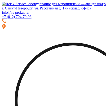
Перейти
Перейти
к
к
г. Санкт-Петербург, ул. Расстанная д. 17Р (склад, офис)
навигации
содержимому
info@rs-prokat.ru
+7 (812) 704-79-98