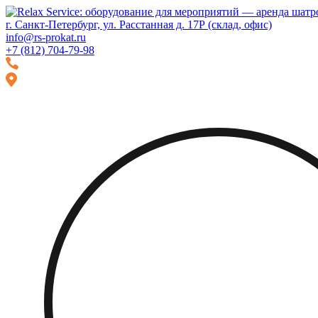
Перейти
Перейти
к
к
г. Санкт-Петербург, ул. Расстанная д. 17Р (склад, офис)
навигации
содержимому
info@rs-prokat.ru
+7 (812) 704-79-98