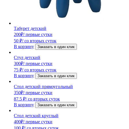
Табурет детский
200
₽
/ первые сутки
50
₽
/ со вторых суток
В корзину
Заказать в один клик
Стул детский
300
₽
/ первые сутки
75
₽
/ со вторых суток
В корзину
Заказать в один клик
Стол детский прямоугольный
350
₽
/ первые сутки
87.5
₽
/ со вторых суток
В корзину
Заказать в один клик
Стол детский круглый
400
₽
/ первые сутки
100
₽
/ со вторых суток