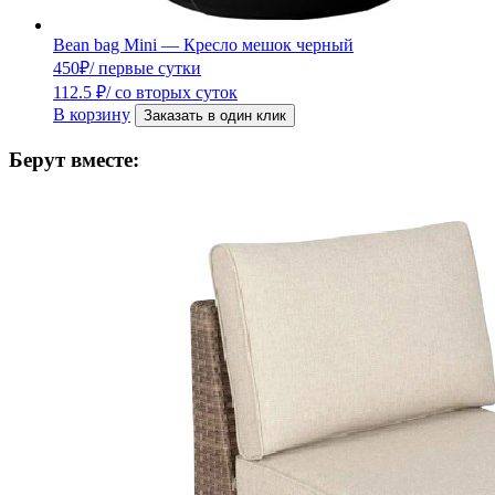
Bean bag Mini — Кресло мешок черный
450
₽
/ первые сутки
112.5
₽
/ со вторых суток
В корзину
Заказать в один клик
Берут вместе: