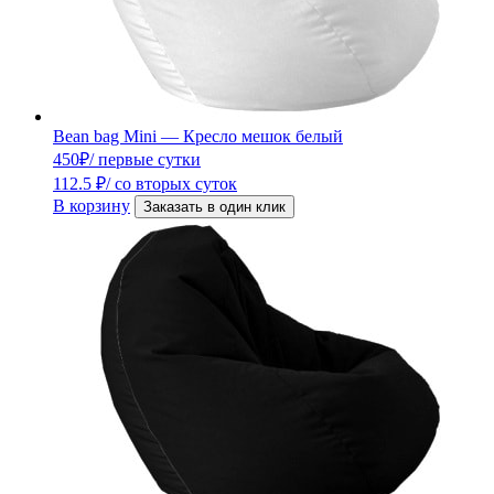
Bean bag Mini — Кресло мешок белый
450
₽
/ первые сутки
112.5
₽
/ со вторых суток
В корзину
Заказать в один клик