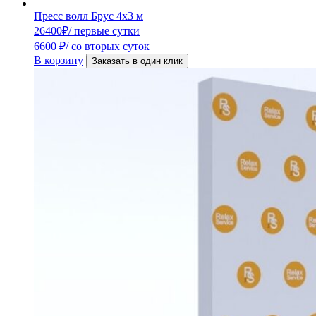
Пресс волл Брус 4х3 м
26400
₽
/ первые сутки
6600
₽
/ со вторых суток
В корзину
Заказать в один клик